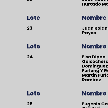
Hurtado M
Lote
Nombre
23
Juan Rola
Payco
Lote
Nombre
24
Elsa Dipna
Goicocher
Dominguez
Furlong Y 
Martin Fur
Ramirez
Lote
Nombre
25
Eugenio C