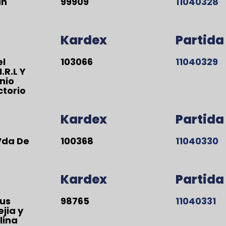
an
99909
11040328
Kardex
Partida
el
103066
11040329
.R.L Y
nio
ctorio
Kardex
Partida
Vda De
100368
11040330
Kardex
Partida
us
98765
11040331
jia y
lina