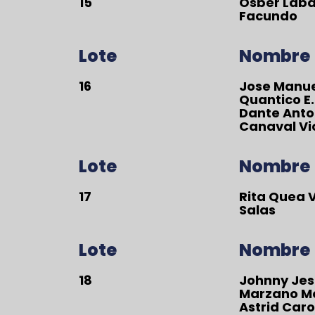
15
Osber Lab
Facundo
Lote
Nombre
16
Jose Manu
Quantico E.I
Dante Anto
Canaval Vi
Lote
Nombre
17
Rita Quea 
Salas
Lote
Nombre
18
Johnny Jes
Marzano Me
Astrid Caro