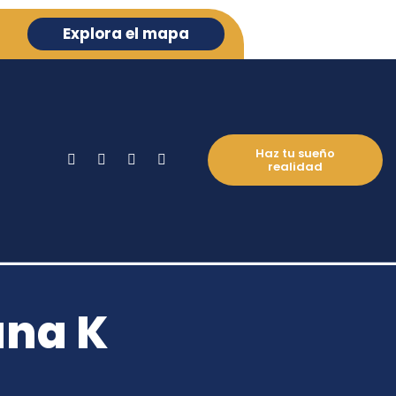
Explora el mapa
Haz tu sueño
realidad
ana K