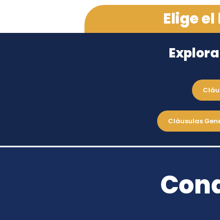
Elige el
Explora
Cláu
Condominio 
Cláusulas Gene
Cond