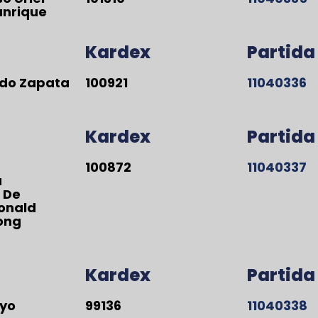
anrique
Kardex
Partida
ndo Zapata
100921
11040336
Kardex
Partida
100872
11040337
a
 De
Ronald
long
Kardex
Partida
ayo
99136
11040338