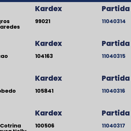
Kardex
Partida
gros
99021
11040314
Paredes
Kardex
Partida
cao
104163
11040315
Kardex
Partida
obedo
105841
11040316
Kardex
Partida
 Cotrina
100506
11040317