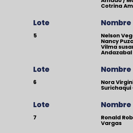
Amado / Ma
Cotrina A
Lote
Nombre
5
Nelson Veg
Nancy Puza
Vilma susa
Andazabal
Lote
Nombre
6
Nora Virgin
Surichaqui
Lote
Nombre
7
Ronald Rob
Vargas