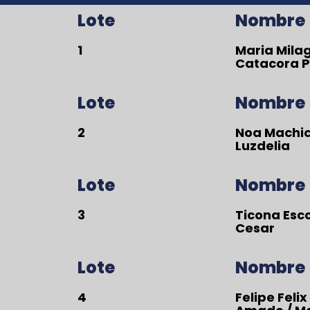
Lote
Nombre
1
Maria Mila
Catacora 
Lote
Nombre
2
Noa Machi
Luzdelia
Lote
Nombre
3
Ticona Esc
Cesar
Lote
Nombre
4
Felipe Felix