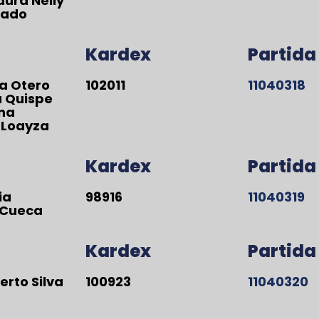
ura Nelly
mado
Kardex
Partida
a Otero
102011
11040318
 Quispe
na
 Loayza
Kardex
Partida
ia
98916
11040319
 Cueca
Kardex
Partida
erto Silva
100923
11040320