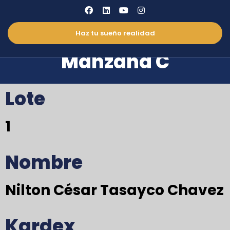
Haz tu sueño realidad
Condominio 1 –
Manzana C
Lote
1
Nombre
Nilton César Tasayco Chavez
Kardex